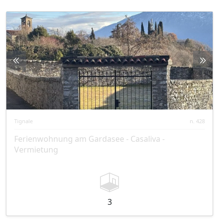
Tignale
n. 428
Ferienwohnung am Gardasee - Casaliva -
Vermietung
3