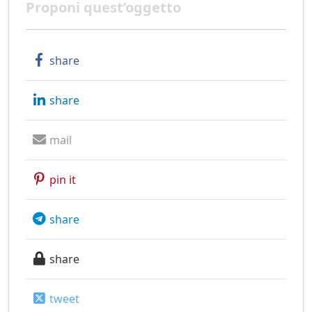
Proponi quest’oggetto
share
share
mail
pin it
share
share
tweet