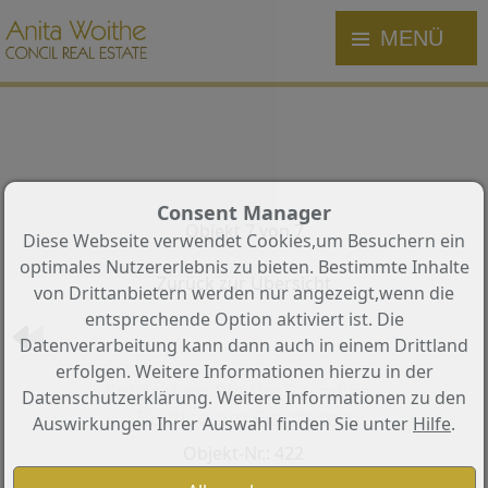
MENÜ
Consent Manager
Objekt 7 von 7
Diese Webseite verwendet Cookies,um Besuchern ein
optimales Nutzererlebnis zu bieten. Bestimmte Inhalte
Zurück zur Übersicht
von Drittanbietern werden nur angezeigt,wenn die
entsprechende Option aktiviert ist. Die
Datenverarbeitung kann dann auch in einem Drittland
erfolgen. Weitere Informationen hierzu in der
Entdecken Sie Ihr Paradies -
Datenschutzerklärung. Weitere Informationen zu den
Rustico am Gardasee
Auswirkungen Ihrer Auswahl finden Sie unter
Hilfe
.
Objekt-Nr.: 422