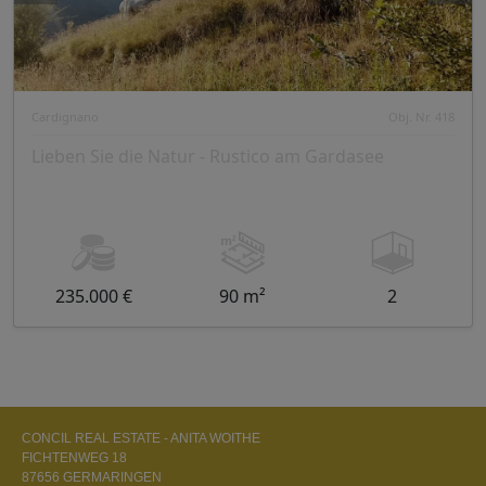
Cardignano
Obj. Nr. 418
Lieben Sie die Natur - Rustico am Gardasee
235.000 €
90 m²
2
CONCIL REAL ESTATE - ANITA WOITHE
FICHTENWEG 18
87656 GERMARINGEN